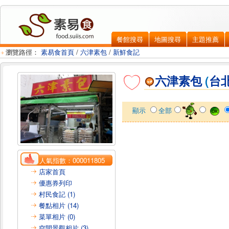
餐館搜尋
地圖搜尋
主題推薦
瀏覽路徑：
素易食首頁
/
六津素包
/
新鮮食記
六津素包
(
台
顯示
全部
人氣指數：
000011805
店家首頁
優惠券列印
村民食記 (1)
餐點相片 (14)
菜單相片 (0)
空間景觀相片 (3)