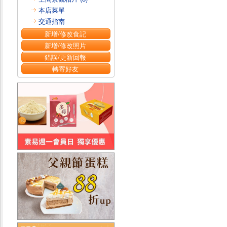
本店菜單
交通指南
新增/修改食記
新增/修改照片
錯誤/更新回報
轉寄好友