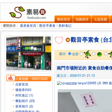
餐館搜尋
地圖搜尋
主題推薦
瀏覽路徑：
素易食首頁
/
觀音亭素食
/
新鮮食記
觀音亭素食
(
台
顯示
全部
南門市場附近的 素食自助餐便
建立日：2026/01/21 21:13
人氣指數：
000013343
tanya123055
(
共 989 
店家首頁
優惠券列印
村民食記 (1)
餐點相片 (23)
菜單相片 (2)
空間景觀相片 (6)