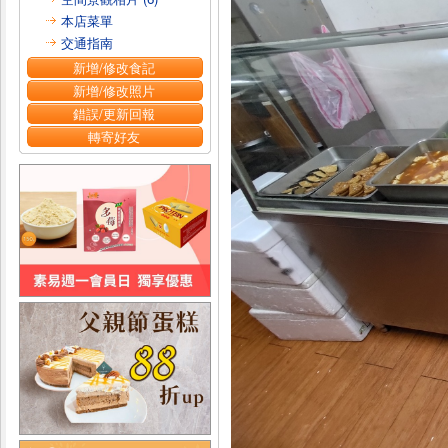
本店菜單
交通指南
新增/修改食記
新增/修改照片
錯誤/更新回報
轉寄好友