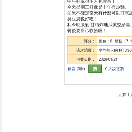
中午好像很多人包便當！
今天星期三好像是中午有炒麵、
如果不確定當天有什麼可以打電
臭豆腐也好吃！
我今晚脹氣 甘梅炸地瓜就交給憲
餐後要自己收拾喔！
評分：
菜色：
8
服務：
7
這次消費：
平均每人約
NTD$8
消費日期：
2026/01/21
留言
(
0則
) ‧
讚
‧
0 人說這讚
共有
1