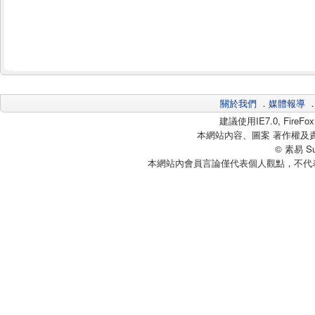
關於我們
．
媒體報導
建議使用IE7.0, Fire
本網站內容、圖案 著作權及
© 素易 Sui
本網站內會員言論僅代表個人觀點，不代