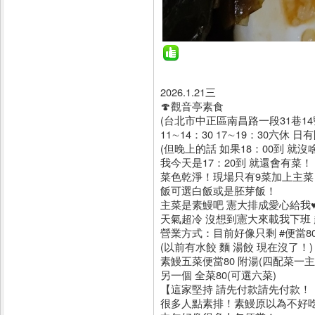
2026.1.21三
🍄觀音亭素食
(台北市中正區南昌路一段31巷14
11∼14：30 17∼19：30六休 日
(但晚上的話 如果18：00到 就沒
我今天是17：20到 就還會有菜！
菜色乾淨！現場只有9菜加上主菜
飯可選白飯或是胚芽飯！
主菜是素鰻吧 憲大排成愛心給我
天氣超冷 沒想到憲大來載我下班
營業方式：目前好像只剩 #便當8
(以前有水餃 麵 湯餃 現在沒了！)
素鰻五菜便當80 附湯(四配菜一主
另一個 全菜80(可選六菜)
【這家堅持 請先付款請先付款！
很多人點素排！素鰻原以為不好