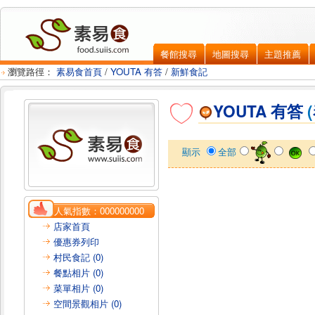
餐館搜尋
地圖搜尋
主題推薦
瀏覽路徑：
素易食首頁
/
YOUTA 有答
/
新鮮食記
YOUTA 有答
(
顯示
全部
人氣指數：
000000000
店家首頁
優惠券列印
村民食記 (0)
餐點相片 (0)
菜單相片 (0)
空間景觀相片 (0)