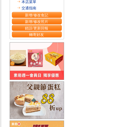
本店菜單
交通指南
新增/修改食記
新增/修改照片
錯誤/更新回報
轉寄好友