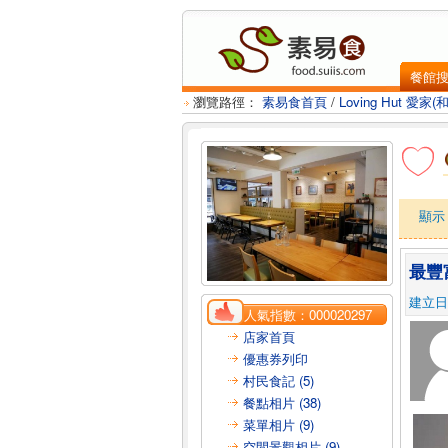
餐館
瀏覽路徑：
素易食首頁
/
Loving Hut 愛家(
顯
最豐
建立日：2
人氣指數：
000020297
店家首頁
優惠券列印
村民食記 (5)
餐點相片 (38)
菜單相片 (9)
空間景觀相片 (9)