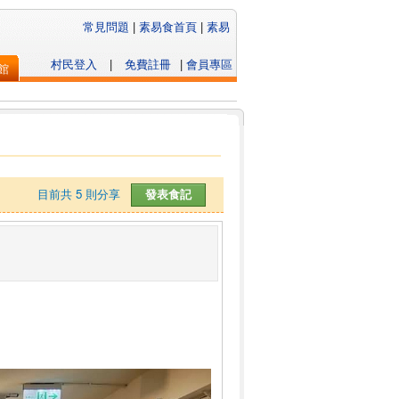
常見問題
|
素易食首頁
|
素易
村民登入
|
免費註冊
|
會員專區
館
目前共
5
則分享