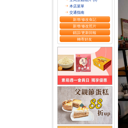
本店菜單
交通指南
新增/修改食記
新增/修改照片
錯誤/更新回報
轉寄好友