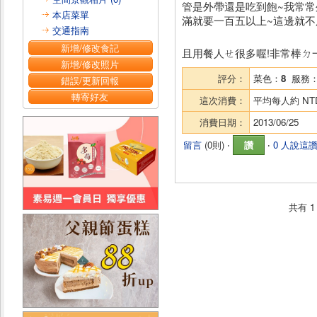
管是外帶還是吃到飽~我常常
本店菜單
滿就要一百五以上~這邊就不
交通指南
新增/修改食記
且用餐人ㄝ很多喔!非常棒ㄉ
新增/修改照片
評分：
菜色：
8
服務
錯誤/更新回報
轉寄好友
這次消費：
平均每人約
NT
消費日期：
2013/06/25
留言
(
0則
) ‧
讚
‧
0 人說這
共有
1