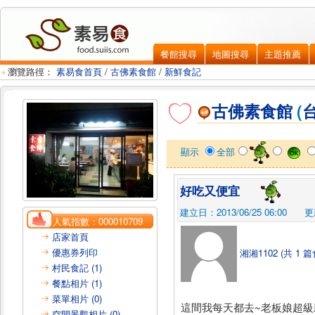
餐館搜尋
地圖搜尋
主題推薦
瀏覽路徑：
素易食首頁
/
古佛素食館
/
新鮮食記
古佛素食館
(
顯示
全部
好吃又便宜
建立日：2013/06/25 06:00
更新
人氣指數：
000010709
店家首頁
優惠券列印
湘湘1102
(
共 1 
村民食記 (1)
餐點相片 (1)
菜單相片 (0)
這間我每天都去~老板娘超級
空間景觀相片 (0)