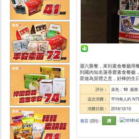
週六聚餐，來到素食餐廳用
到國內知名蓮香齋素食餐廳
星做為賀禮之意，好棒的生
評分：
菜色：
10
服務
這次消費：
平均每人約
NT
消費日期：
2016/12/10
留言
(
2則
) ‧
讚
‧