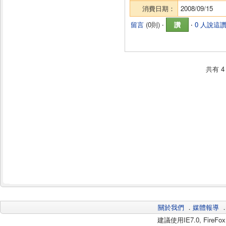
消費日期：
2008/09/15
留言
(
0則
) ‧
讚
‧
0 人說這
共有
4
關於我們
．
媒體報導
建議使用IE7.0, Fire