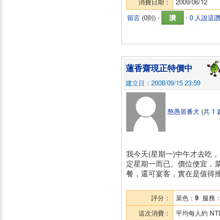
消費日期：
2009/06/12
留言
(
0則
) ‧
讚
‧
0 人說這
蓮香齋現正特價中
建立日：2008/09/15 23:59
憨愚居番犬
(
共 1
我今天(星期一)中午才去吃
定星期一而已。價位便宜，
餐，還可宴客，實在是值得
評分：
菜色：
9
服務
這次消費：
平均每人約
NT