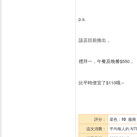
p.s.
該店目前推出，
禮拜一，午餐及晚餐$550，
比平時便宜了$110哦～
評分：
菜色：
10
服務
這次消費：
平均每人約
NT