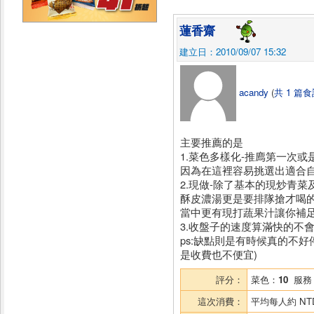
蓮香齋
建立日：2010/09/07 15:32
acandy
(
共 1 篇食
主要推薦的是
1.菜色多樣化-推廌第一次或
因為在這裡容易挑選出適合自
2.現做-除了基本的現炒青菜
酥皮濃湯更是要排隊搶才喝的
當中更有現打蔬果汁讓你補足
3.收盤子的速度算滿快的不
ps:缺點則是有時候真的不
是收費也不便宜)
評分：
菜色：
10
服務
這次消費：
平均每人約
NT