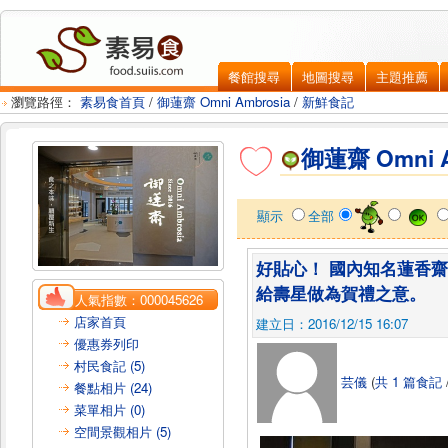
餐館搜尋
地圖搜尋
主題推薦
瀏覽路徑：
素易食首頁
/
御蓮齋 Omni Ambrosia
/
新鮮食記
御蓮齋 Omni A
顯示
全部
好貼心！ 國內知名蓮香
給壽星做為賀禮之意。
人氣指數：
000045626
店家首頁
建立日：2016/12/15 16:07
優惠券列印
村民食記 (5)
芸儀
(
共 1 篇食記
餐點相片 (24)
菜單相片 (0)
空間景觀相片 (5)