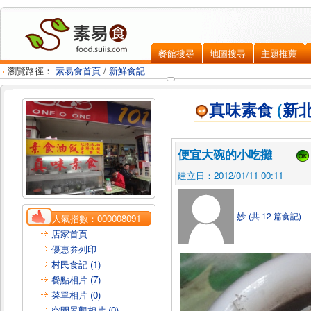
餐館搜尋
地圖搜尋
主題推薦
瀏覽路徑：
素易食首頁
/
新鮮食記
真味素食
(
新
便宜大碗的小吃攤
建立日：2012/01/11 00:11
妙
(共 12 篇食記)
人氣指數：
000008091
店家首頁
優惠券列印
村民食記 (1)
餐點相片 (7)
菜單相片 (0)
空間景觀相片 (0)