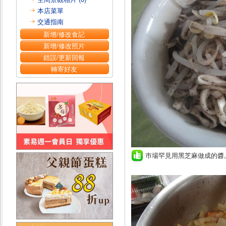
本店菜單
交通指南
新增/修改食記
新增/修改照片
錯誤/更新回報
轉寄好友
巿場罕見用黑芝麻做成的醬