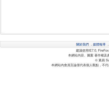
關於我們
．
媒體報導
建議使用IE7.0, Fire
本網站內容、圖案 著作權及
© 素易 Sui
本網站內會員言論僅代表個人觀點，不代