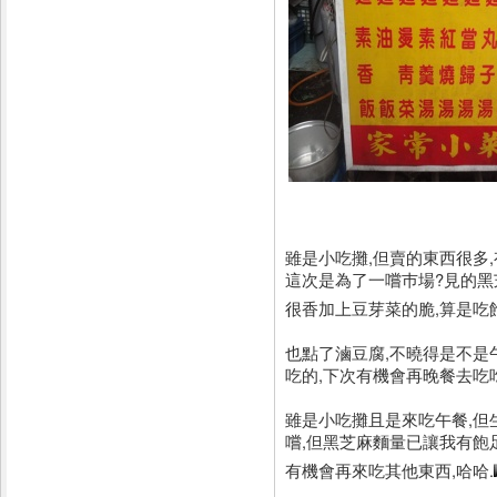
雖是小吃攤,但賣的東西很多,
這次是為了一嚐巿場?見的黑芝
很香加上豆芽菜的脆,算是吃
也點了滷豆腐,不曉得是不是午
吃的,下次有機會再晚餐去吃吃
雖是小吃攤且是來吃午餐,但
嚐,但黑芝麻麵量已讓我有飽
有機會再來吃其他東西,哈哈.