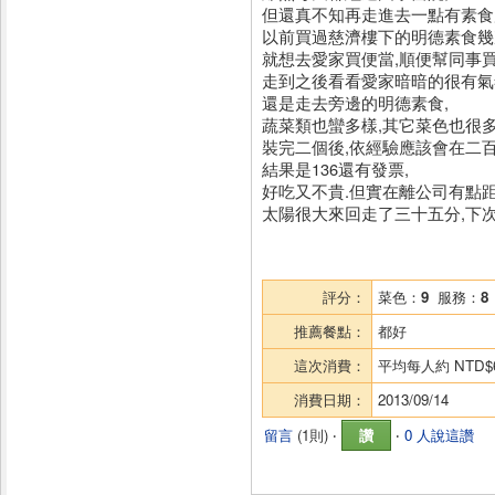
但還真不知再走進去一點有素食
以前買過慈濟樓下的明德素食幾次
就想去愛家買便當,順便幫同事買
走到之後看看愛家暗暗的很有氣
還是走去旁邊的明德素食,
蔬菜類也蠻多樣,其它菜色也很多
裝完二個後,依經驗應該會在二百
結果是136還有發票,
好吃又不貴.但實在離公司有點距
太陽很大來回走了三十五分,下
評分：
菜色：
9
服務：
8
推薦餐點：
都好
這次消費：
平均每人約
NTD$
消費日期：
2013/09/14
留言
(
1則
) ‧
讚
‧
0 人說這讚