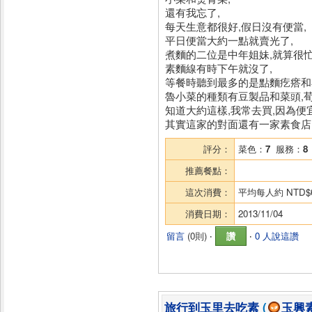
還有我忘了,
每天生意都很好,假日沒有便當,
平日便當大約一點就賣光了,
煮麵的二位是中年姐妹,就算很
素麵線有時下午就沒了,
等餐時聽到最多的是點麵疙瘩和
魯小菜的種類有豆製品和菜頭,荀子
知道大約這樣,我常去買,因為便
其實這家的對面還有一家素食店,
評分：
菜色：
7
服務：
8
推薦餐點：
這次消費：
平均每人約
NTD$
消費日期：
2013/11/04
留言
(
0則
) ‧
讚
‧
0 人說這讚
旅行到玉里去吃素
(
玉興