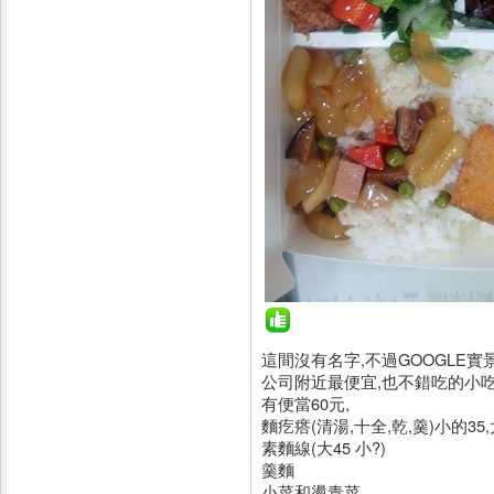
這間沒有名字,不過GOOGLE實
公司附近最便宜,也不錯吃的小吃
有便當60元,
麵疙瘩(清湯,十全,乾,羹)小的35,
素麵線(大45 小?)
羹麵
小菜和燙青菜,