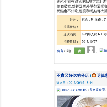
後來小姐有跟我說點餐方式什麼
整個過程,點餐送餐外帶都還蠻客
餐點也不錯吃,態度和餐點都大勝
評分：
菜色：
8
服務：
7
推薦餐點：
這次消費：
平均每人約
NTD$
消費日期：
2013/10/27
留言
(
1則
) ‧
讚
‧
、
不貴又好吃的分店
(
明德
建立日：2013/09/15 16:44
amm499
(
共 9 篇食記