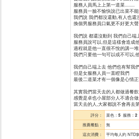
服務人員馬上上第一道菜........
服務員一臉不愉快說已出菜不能
我們說 我們都沒還動,有人也還
換個男服務員口氣更不好更大聲,
我們說 都還沒動到 我們自己端
服務員說可以,但是這樣會造成他們困
過程就是他一直很不悅的講一堆理
我們只要他一句可以或不可以,他說
我們自己端上去 他們也有幫我們
但是女服務人員一直瞪我們
最後二道菜才有一個像是心情正
其實我們當天去的人都做過餐飲
感覺是卓也小屋部分人不適合做
當天去的人,大家都說不會再去第
評分：
菜色：
5
服務：
2
推薦餐點：
無
這次消費：
平均每人約
NTD$