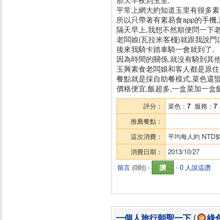
平常上網大約知道玉里有很多素
所以只帶著有素易食app的手機
隔天早上,我想不然順便問一下老
老闆娘(瓦拉米客棧)就跟我說門
後來我騎卡踏車騎一會就到了,
因為時間的關係,就沒有騎到其
玉興素食老闆娘和客人都是原住
餐點就是採自助餐模式,菜色還蠻
價格便宜,飯超多,一盒菜加一盒飯
評分：
菜色：
7
服務：
7
推薦餐點：
這次消費：
平均每人約
NTD$
消費日期：
2013/10/27
留言
(
0則
) ‧
讚
‧
0 人說這讚
一個人旅行朝聖一下
(
綠