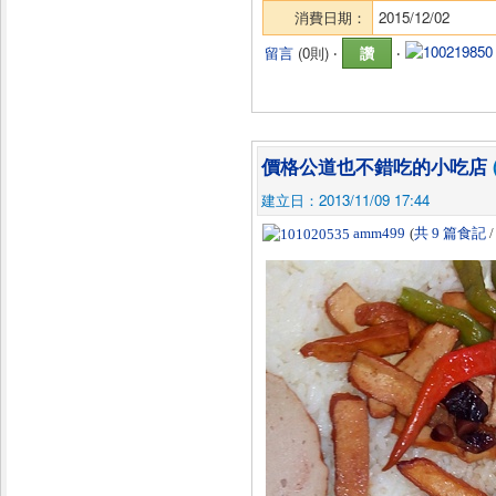
消費日期：
2015/12/02
留言
(
0則
) ‧
讚
‧
價格公道也不錯吃的小吃店
建立日：2013/11/09 17:44
amm499
(
共 9 篇食記