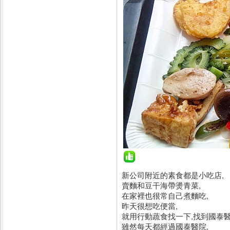
新公司附近的素食都是小吃店,
賣麵和豆干海帶燙青菜,
在家裡也很常自己煮麵吃,
昨天很想吃便當,
就用行動蔬食找一下,找到國泰
雖然每天都經過國泰醫院,