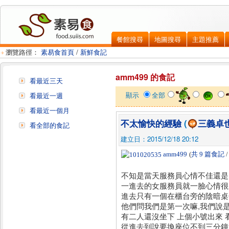
餐館搜尋
地圖搜尋
主題推薦
瀏覽路徑：
素易食首頁
/
新鮮食記
amm499 的食記
看最近三天
顯示
全部
看最近一週
看最近一個月
不太愉快的經驗
(
三義卓
看全部的食記
建立日：2015/12/18 20:12
amm499
(
共 9 篇食記
不知是當天服務員心情不佳還是
一進去的女服務員就一臉心情很
進去只有一個在櫃台旁的陰暗桌
他們問我們是第一次嘛,我們說是
有二人還沒坐下 上個小號出來 
從進去到說要換座位不到三分鐘