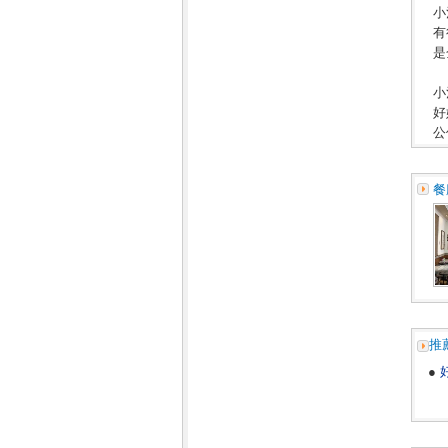
小
有
是
小
好
公
餐
推
●