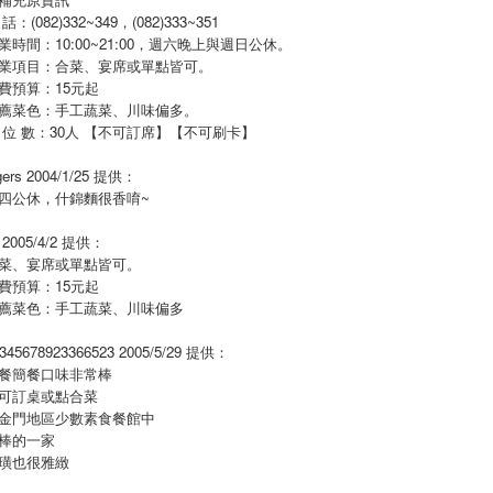
話：(082)332~349，(082)333~351
業時間：10:00~21:00，週六晚上與週日公休。
業項目：合菜、宴席或單點皆可。
費預算：15元起
薦菜色：手工蔬菜、川味偏多。
 位 數：30人 【不可訂席】【不可刷卡】
gers 2004/1/25 提供：
四公休，什錦麵很香唷~
 2005/4/2 提供：
菜、宴席或單點皆可。
費預算：15元起
薦菜色：手工蔬菜、川味偏多
345678923366523 2005/5/29 提供：
餐簡餐口味非常棒
可訂桌或點合菜
金門地區少數素食餐館中
棒的一家
璜也很雅緻