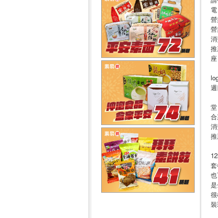
電 
營
營
消
推
座
lo
週
堂
合
消
推
12
套
也
是
很
裝