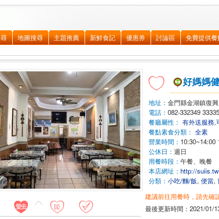
搜尋
地圖搜尋
主題推薦
新鮮食記
優惠券
討論區
免費提供餐
好媽媽
地址：
金門縣金湖鎮
復興
電話：
082-332349 3333
餐廳屬性：
有外送服務
,
餐點素食分類：
全素
營業時間：
10:30~14:00 
公休日：
週日
用餐時段：
午餐、晚餐
本店網址：
http://suiis.
分類：
小吃/麵/飯
,
便當
,
建議前往用餐時，請先確
最後更新時間：
2021/01/1