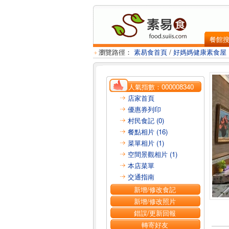
餐館
瀏覽路徑：
素易食首頁
/
好媽媽健康素食屋
人氣指數：
000008340
店家首頁
優惠券列印
村民食記 (0)
餐點相片 (16)
菜單相片 (1)
空間景觀相片 (1)
本店菜單
交通指南
新增/修改食記
新增/修改照片
錯誤/更新回報
轉寄好友