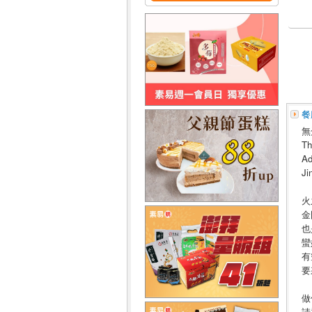
餐
無
Th
Ad
Ji
火
金
也
蠻
有
要
做
請