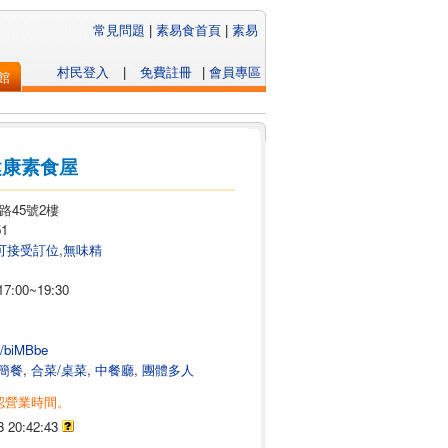
常見問題
|
素易食首頁
|
素易
村民登入
|
免費註冊
|
會員專區
館
健康素食屋
路45號2樓
51
可接受訂位
,
無味精
17:00~19:30
tw/biMBbe
簡餐
,
合菜/桌菜
,
中餐廳
,
團體多人
認營業時間。
3 20:42:43