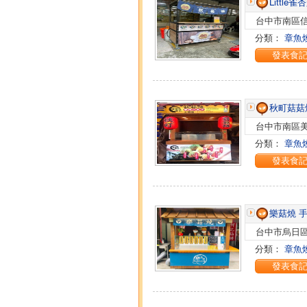
Little
台中市南區信義
分類：
章魚
發表食
秋町菇菇
台中市南區美
分類：
章魚
發表食
樂菇燒 
台中市烏日區
分類：
章魚
發表食