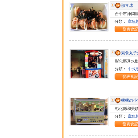
那ㄎ球
台中市神岡區
分類：
章魚
發表食
素食丸子燒
彰化縣秀水鄉
分類：
中式
發表食
熊熊の小
彰化縣和美鎮
分類：
章魚
發表食