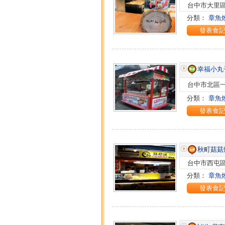
台中市大里區益
分類：
章魚
發表食
幸福小丸
台中市北區一
分類：
章魚
發表食
秋町菇菇
台中市西屯區
分類：
章魚
發表食