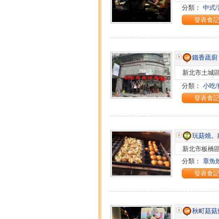
分類：
中式
發表食
鐵香蔬廚
新北市土城區
分類：
小吃/
發表食
玩菇燒。
新北市板橋區
分類：
章魚
發表食
秋町菇菇