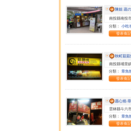
陳姐 蔬
南投縣南投市
分類：
小吃/
發表食
秋町菇菇
南投縣埔里鎮
分類：
章魚
發表食
愿心燒-
雲林縣斗六市
分類：
章魚
發表食