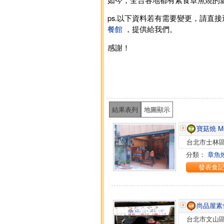
ps.以下資料若有需要變更，請直
餐館
，提供給我們。
感謝！
結果表列
地圖顯示
寶菇燒 Mu
台北市士林區
分類：
章魚
發表食
尚品屋素
台北市文山區