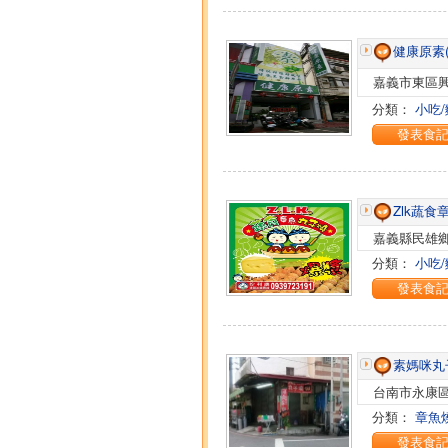
健康原素(
嘉義市東區興
分類：
小吃/
發表食
Zlk蔬
嘉義縣民雄鄉
分類：
小吃/
發表食
素媽咪丸
台南市永康區
分類：
章魚
發表食