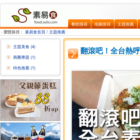
餐館搜尋
地圖搜尋
主題推薦
瀏覽路徑：
素易食首頁
/
主題推薦
主題美食 (4)
翻滾吧！全台熱
商圈專題 (1)
特色推薦 (1)