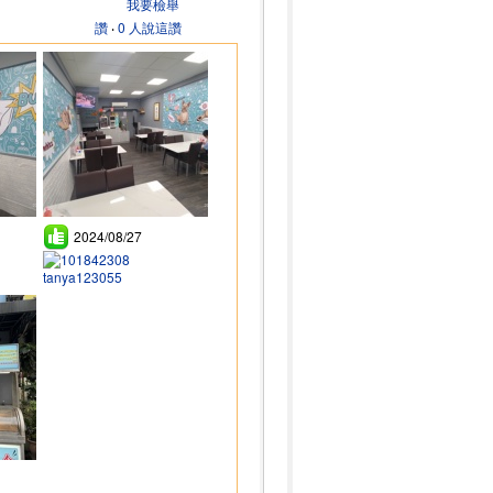
我要檢舉
讚
‧
0 人說這讚
2024/08/27
tanya123055