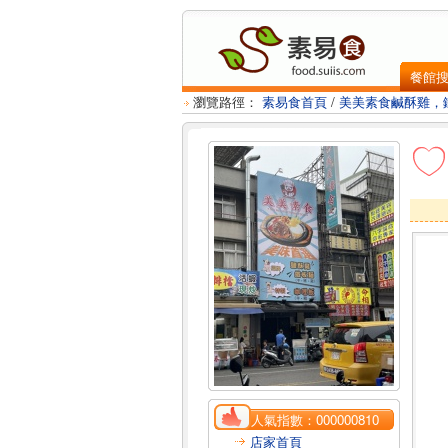
餐館
瀏覽路徑：
素易食首頁
/
美美素食鹹酥雞，
人氣指數：
000000810
店家首頁