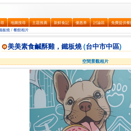
搜尋
地圖搜尋
主題推薦
新鮮食記
優惠券
討論區
免費提供餐
鐵板燒
/
餐館相片
美美素食鹹酥雞，鐵板燒
(
台中市
中區
)
空間景觀相片