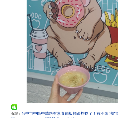
台中市中區中華路有素食鐵板麵跟炸物了！有冷氣 法鬥
食記：