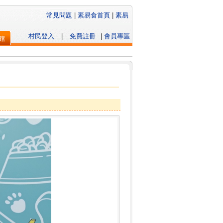
常見問題
|
素易食首頁
|
素易
村民登入
|
免費註冊
|
會員專區
館