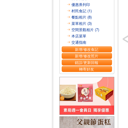
優惠券列印
村民食記 (1)
餐點相片 (8)
菜單相片 (3)
空間景觀相片 (7)
本店菜單
交通指南
新增/修改食記
新增/修改照片
錯誤/更新回報
轉寄好友