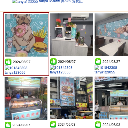
tanya123055
共 989 篇食記
2024/08/27
2024/08/27
2024/08/27
tanya123055
tanya123055
tanya123055
2024/06/03
2024/06/03
2024/08/27