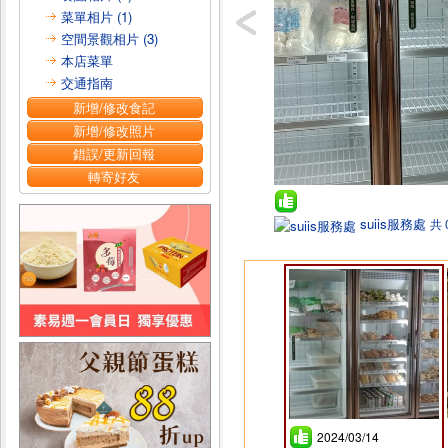
菜單相片 (1)
空間景觀相片 (3)
本店菜單
交通指南
新增/修改食記
新增/修改照片
錯誤/更新回報
轉寄好友
suiis服務處
共 
2024/03/14