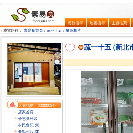
餐館搜尋
地圖搜尋
主題推薦
瀏覽路徑：
素易食首頁
/
蔬一十五
/
餐館相片
蔬一十五
(
新北
人氣指數：
000000947
店家首頁
優惠券列印
村民食記 (0)
餐點相片 (3)