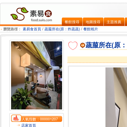
餐館搜尋
地圖搜尋
主題推薦
瀏覽路徑：
素易食首頁
/
蔬菔所在(原：炸蔬蔬)
/
餐館相片
蔬菔所在(原：
人氣指數：
000001207
店家首頁