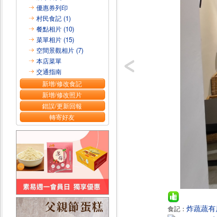
優惠券列印
村民食記 (1)
餐點相片 (10)
菜單相片 (15)
空間景觀相片 (7)
本店菜單
交通指南
新增/修改食記
新增/修改照片
錯誤/更新回報
轉寄好友
炸蔬蔬有
食記：