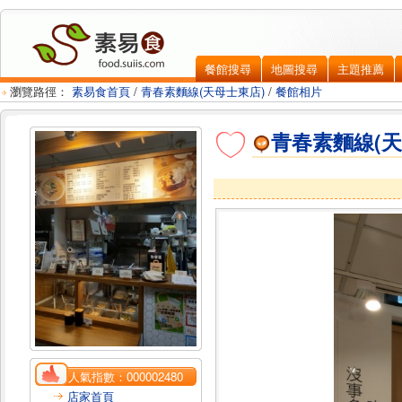
餐館搜尋
地圖搜尋
主題推薦
瀏覽路徑：
素易食首頁
/
青春素麵線(天母士東店)
/
餐館相片
青春素麵線(天
人氣指數：
000002480
店家首頁