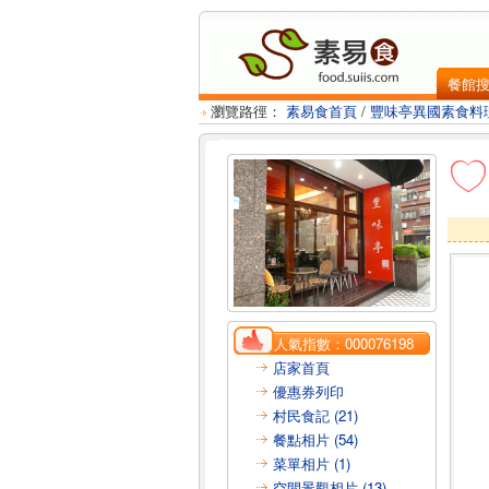
餐館
瀏覽路徑：
素易食首頁
/
豐味亭異國素食料
人氣指數：
000076198
店家首頁
優惠券列印
村民食記 (21)
餐點相片 (54)
菜單相片 (1)
空間景觀相片 (13)