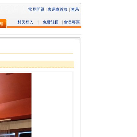
常見問題
|
素易食首頁
|
素易
村民登入
|
免費註冊
|
會員專區
館