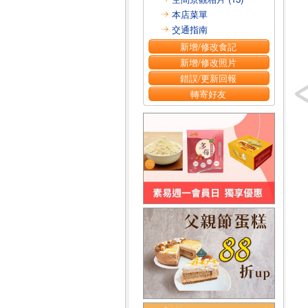
本店菜單
交通指南
新增/修改食記
新增/修改照片
錯誤/更新回報
轉寄好友