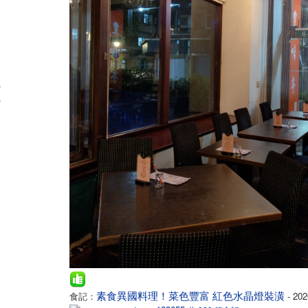
素食異國料理！菜色豐富 紅色水晶燈裝潢
食記：
- 202