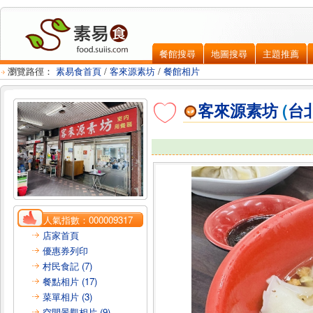
餐館搜尋
地圖搜尋
主題推薦
瀏覽路徑：
素易食首頁
/
客來源素坊
/
餐館相片
客來源素坊
(
台
人氣指數：
000009317
店家首頁
優惠券列印
村民食記 (7)
餐點相片 (17)
菜單相片 (3)
空間景觀相片 (9)