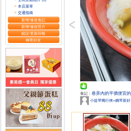
本店菜單
交通指南
新增/修改食記
新增/修改照片
錯誤/更新回報
轉寄好友
巷弄內的平價便宜的
食記：
小提琴獨行俠+鋼琴新好