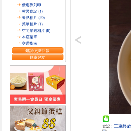
優惠券列印
村民食記 (1)
餐點相片 (20)
菜單相片 (1)
空間景觀相片 (8)
本店菜單
交通指南
錯誤/更新回報
轉寄好友
三重終於
食記：