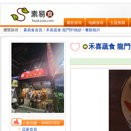
餐館搜尋
地圖搜尋
主題推薦
瀏覽路徑：
素易食首頁
/
禾喜蔬食 龍門91熱炒
/
餐館相片
禾喜蔬食 龍門
人氣指數：
000001202
店家首頁