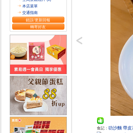
本店菜單
交通指南
錯誤/更新回報
轉寄好友
叻沙麵 帶
食記：