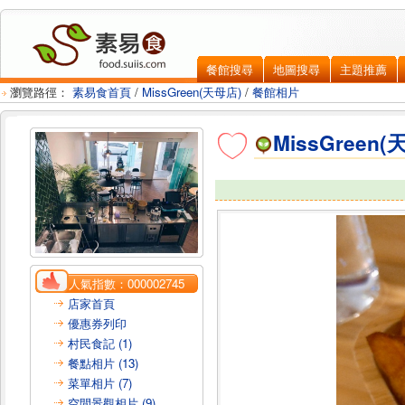
餐館搜尋
地圖搜尋
主題推薦
瀏覽路徑：
素易食首頁
/
MissGreen(天母店)
/
餐館相片
MissGreen(
人氣指數：
000002745
店家首頁
優惠券列印
村民食記 (1)
餐點相片 (13)
菜單相片 (7)
空間景觀相片 (9)