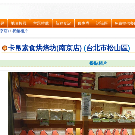
搜尋
地圖搜尋
主題推薦
新鮮食記
優惠券
討論區
免費提供餐
京店)
/
餐館相片
卡帛素食烘焙坊(南京店)
(
台北市
松山區
)
餐點相片