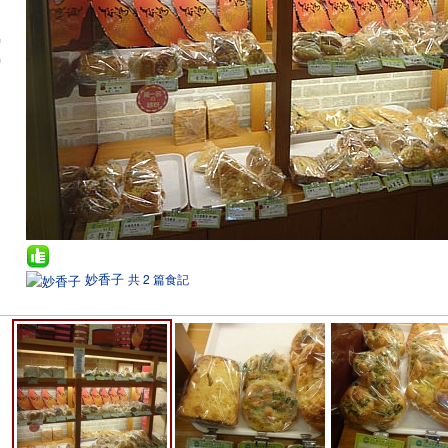
妙香子
共 2 篇食記