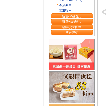
本店菜單
交通指南
新增/修改食記
新增/修改照片
錯誤/更新回報
轉寄好友