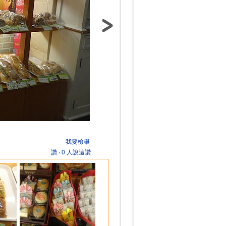
我要檢舉
讚
‧
0 人說這讚