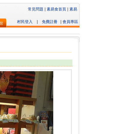
常見問題
|
素易食首頁
|
素易
村民登入
|
免費註冊
|
會員專區
館