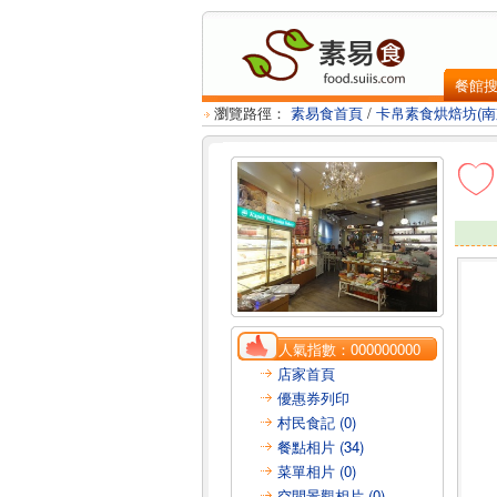
餐館
瀏覽路徑：
素易食首頁
/
卡帛素食烘焙坊(南
人氣指數：
000000000
店家首頁
優惠券列印
村民食記 (0)
餐點相片 (34)
菜單相片 (0)
空間景觀相片 (0)