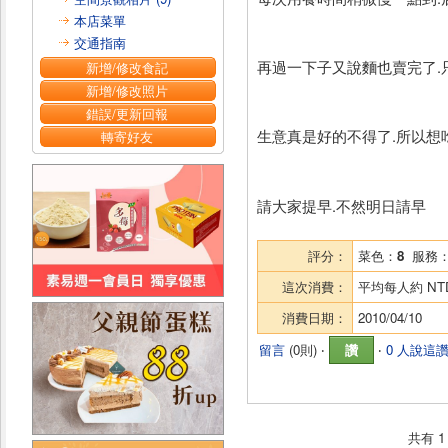
本店菜單
交通指南
再過一下子又說麵也賣完了.
新增/修改食記
新增/修改照片
錯誤/更新回報
生意真是好的不得了.所以想
轉寄好友
請大家提早.不然明日請早
評分：
菜色：
8
服務
這次消費：
平均每人約
NT
消費日期：
2010/04/10
留言
(
0則
) ‧
讚
‧
0 人說這
共有
1