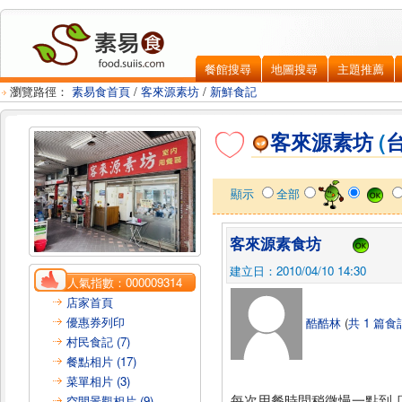
餐館搜尋
地圖搜尋
主題推薦
瀏覽路徑：
素易食首頁
/
客來源素坊
/
新鮮食記
客來源素坊
(
顯示
全部
客來源素食坊
建立日：2010/04/10 14:30
人氣指數：
000009314
店家首頁
優惠券列印
酷酷林
(
共 1 篇食
村民食記 (7)
餐點相片 (17)
菜單相片 (3)
每次用餐時間稍微慢一點到.
空間景觀相片 (9)