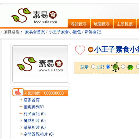
餐館搜尋
地圖搜尋
主題推薦
瀏覽路徑：
素易食首頁
/
小王子素食小籠包
/
新鮮食記
小王子素食小
顯示
全部
人氣指數：
000000000
店家首頁
優惠券列印
村民食記 (0)
餐點相片 (0)
菜單相片 (0)
空間景觀相片 (0)