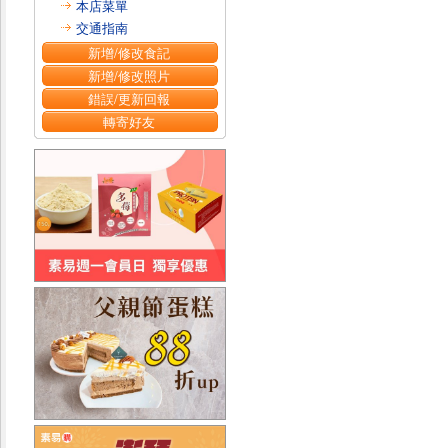
本店菜單
交通指南
新增/修改食記
新增/修改照片
錯誤/更新回報
轉寄好友