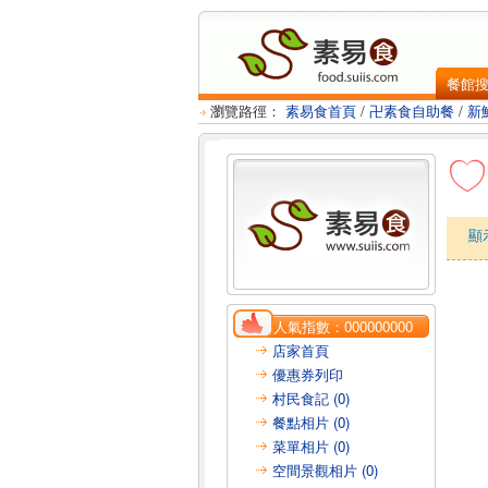
餐館
瀏覽路徑：
素易食首頁
/
卍素食自助餐
/
新
顯
人氣指數：
000000000
店家首頁
優惠券列印
村民食記 (0)
餐點相片 (0)
菜單相片 (0)
空間景觀相片 (0)