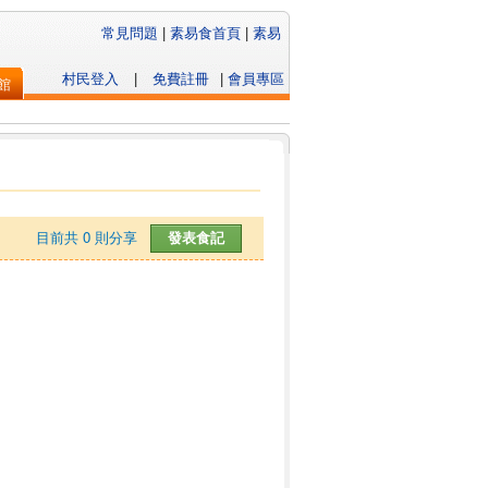
常見問題
|
素易食首頁
|
素易
村民登入
|
免費註冊
|
會員專區
館
目前共
0
則分享