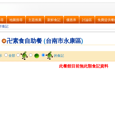
搜尋
地圖搜尋
主題推薦
新鮮食記
優惠券
討論區
免費提供餐
鮮食記
卍素食自助餐
(
台南市
永康區
)
示
全部
的食記
此餐館目前無此類食記資料