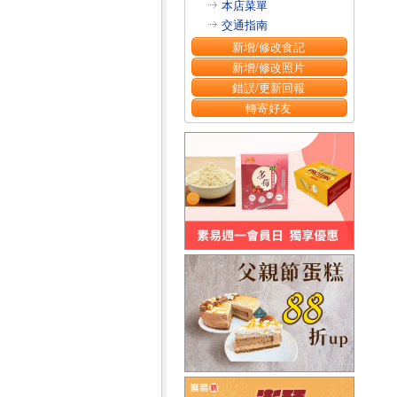
本店菜單
交通指南
新增/修改食記
新增/修改照片
錯誤/更新回報
轉寄好友