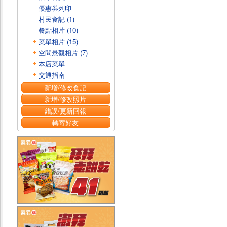
優惠券列印
村民食記 (1)
餐點相片 (10)
菜單相片 (15)
空間景觀相片 (7)
本店菜單
交通指南
新增/修改食記
新增/修改照片
錯誤/更新回報
轉寄好友