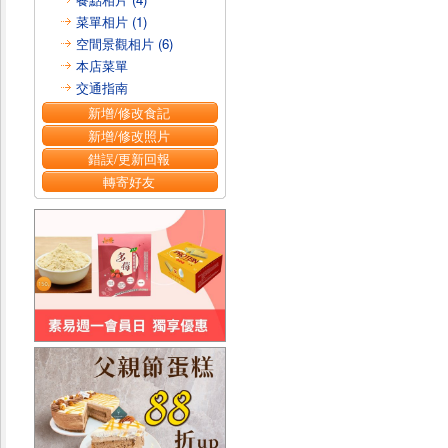
菜單相片 (1)
空間景觀相片 (6)
本店菜單
交通指南
新增/修改食記
新增/修改照片
錯誤/更新回報
轉寄好友