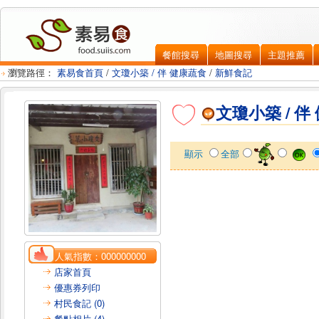
餐館搜尋
地圖搜尋
主題推薦
瀏覽路徑：
素易食首頁
/
文瓊小築 / 伴 健康蔬食
/
新鮮食記
文瓊小築 / 伴
顯示
全部
人氣指數：
000000000
店家首頁
優惠券列印
村民食記 (0)
餐點相片 (4)