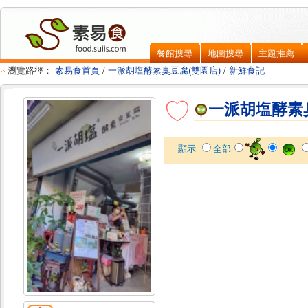
餐館搜尋
地圖搜尋
主題推薦
瀏覽路徑：
素易食首頁
/
一派胡塩酵素臭豆腐(雙園店)
/
新鮮食記
一派胡塩酵素
顯示
全部