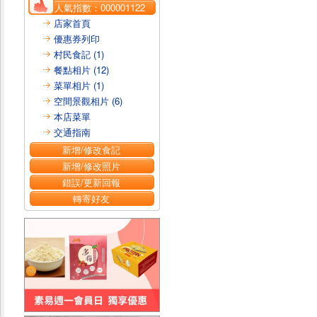
人氣指數：
000001122
店家首頁
優惠券列印
村民食記 (1)
餐點相片 (12)
菜單相片 (1)
空間景觀相片 (6)
本店菜單
交通指南
新增/修改食記
新增/修改照片
錯誤/更新回報
轉寄好友