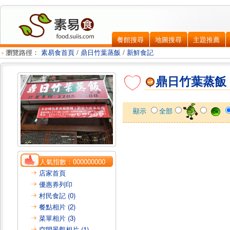
餐館搜尋
地圖搜尋
主題推薦
瀏覽路徑：
素易食首頁
/
鼎日竹葉蒸飯
/
新鮮食記
鼎日竹葉蒸飯
顯示
全部
人氣指數：
000000000
店家首頁
優惠券列印
村民食記 (0)
餐點相片 (2)
菜單相片 (3)
空間景觀相片 (1)