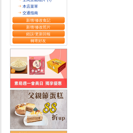
本店菜單
交通指南
新增/修改食記
新增/修改照片
錯誤/更新回報
轉寄好友