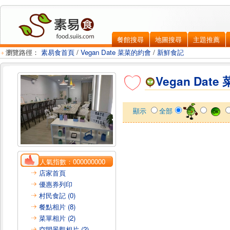
餐館搜尋
地圖搜尋
主題推薦
瀏覽路徑：
素易食首頁
/
Vegan Date 菜菜的約會
/
新鮮食記
Vegan Dat
顯示
全部
人氣指數：
000000000
店家首頁
優惠券列印
村民食記 (0)
餐點相片 (8)
菜單相片 (2)
空間景觀相片 (2)