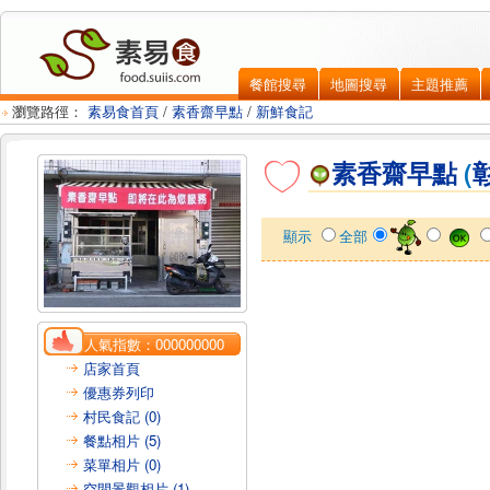
餐館搜尋
地圖搜尋
主題推薦
瀏覽路徑：
素易食首頁
/
素香齋早點
/
新鮮食記
素香齋早點
(
顯示
全部
人氣指數：
000000000
店家首頁
優惠券列印
村民食記 (0)
餐點相片 (5)
菜單相片 (0)
空間景觀相片 (1)