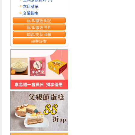
本店菜單
交通指南
新增/修改食記
新增/修改照片
錯誤/更新回報
轉寄好友