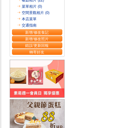
菜單相片 (0)
空間景觀相片 (0)
本店菜單
交通指南
新增/修改食記
新增/修改照片
錯誤/更新回報
轉寄好友