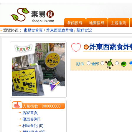
餐館搜尋
地圖搜尋
主題推薦
瀏覽路徑：
素易食首頁
/
炸東西蔬食炸物
/
新鮮食記
炸東西蔬食炸
顯示
全部
人氣指數：
000000000
店家首頁
優惠券列印
村民食記 (0)
餐點相片 (22)