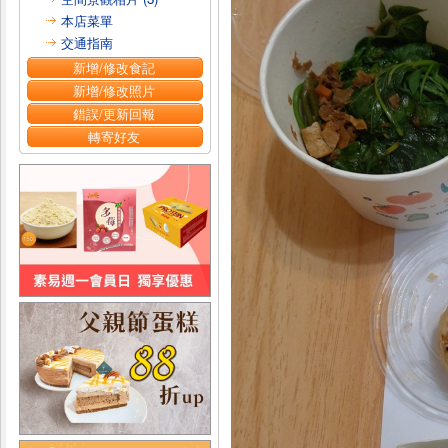
本店菜單
交通指南
新增/修改食記
新增/修改照片
錯誤/更新回報
轉寄好友