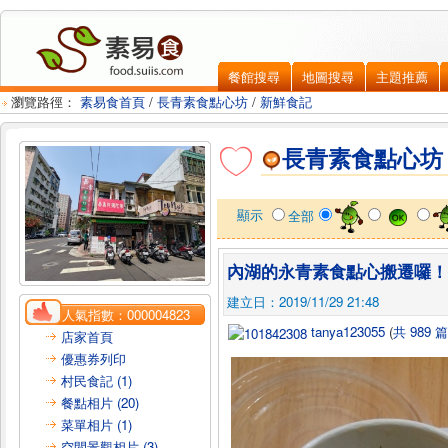
餐館搜尋
地圖搜尋
主題推薦
瀏覽路徑：
素易食首頁
/
長青素食點心坊
/
新鮮食記
長青素食點心坊
顯示
全部
內湖的永青素食點心搬遷囉！
建立日：2019/11/29 21:48
人氣指數：
000004823
tanya123055
(
共 989 
店家首頁
優惠券列印
村民食記 (1)
餐點相片 (20)
菜單相片 (1)
空間景觀相片 (3)