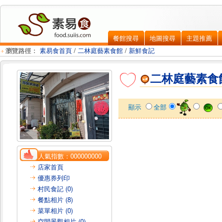
餐館搜尋
地圖搜尋
主題推薦
瀏覽路徑：
素易食首頁
/
二林庭藝素食館
/
新鮮食記
二林庭藝素食
顯示
全部
人氣指數：
000000000
店家首頁
優惠券列印
村民食記 (0)
餐點相片 (8)
菜單相片 (0)
空間景觀相片 (0)