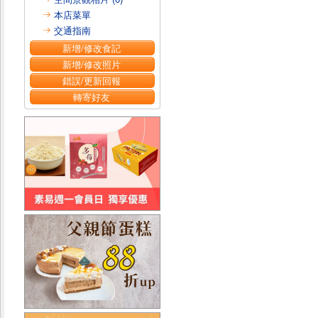
本店菜單
交通指南
新增/修改食記
新增/修改照片
錯誤/更新回報
轉寄好友