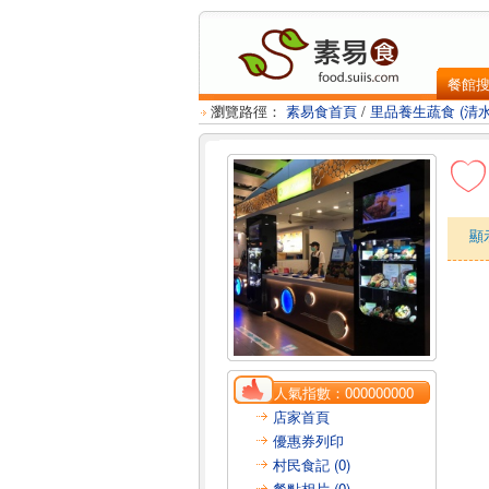
餐館
瀏覽路徑：
素易食首頁
/
里品養生蔬食 (清
顯
人氣指數：
000000000
店家首頁
優惠券列印
村民食記 (0)
餐點相片 (0)