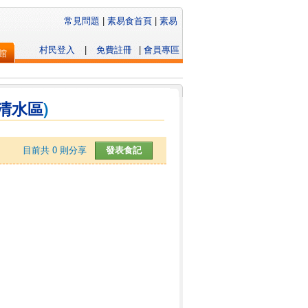
常見問題
|
素易食首頁
|
素易
村民登入
|
免費註冊
|
會員專區
館
清水區
)
目前共
0
則分享