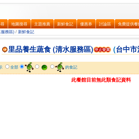
搜尋
地圖搜尋
主題推薦
新鮮食記
優惠券
討論區
免費提供餐
水服務區)
/
新鮮食記
里品養生蔬食 (清水服務區)
(
台中市
示
全部
的食記
此餐館目前無此類食記資料