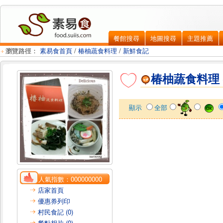
餐館搜尋
地圖搜尋
主題推薦
瀏覽路徑：
素易食首頁
/
椿柚蔬食料理
/
新鮮食記
椿柚蔬食料理
顯示
全部
人氣指數：
000000000
店家首頁
優惠券列印
村民食記 (0)
餐點相片 (0)