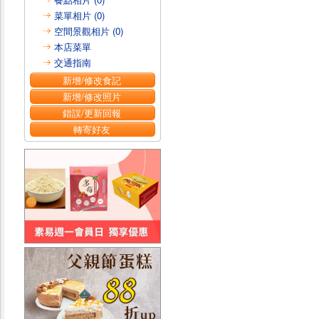
菜單相片 (0)
空間景觀相片 (0)
本店菜單
交通指南
新增/修改食記
新增/修改照片
錯誤/更新回報
轉寄好友