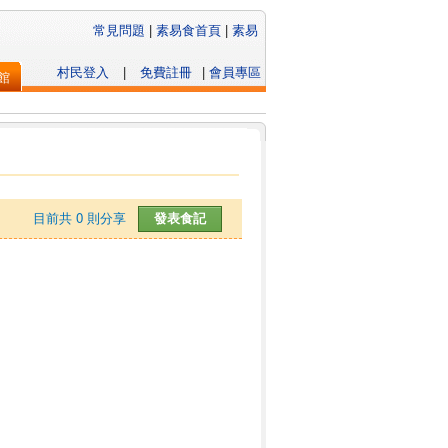
常見問題
|
素易食首頁
|
素易
村民登入
|
免費註冊
|
會員專區
館
目前共
0
則分享