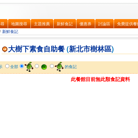
搜尋
地圖搜尋
主題推薦
新鮮食記
優惠券
討論區
免費提供餐
/
新鮮食記
大樹下素食自助餐
(
新北市
樹林區
)
示
全部
的食記
此餐館目前無此類食記資料