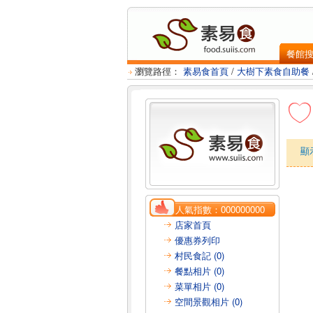
餐館
瀏覽路徑：
素易食首頁
/
大樹下素食自助餐
顯
人氣指數：
000000000
店家首頁
優惠券列印
村民食記 (0)
餐點相片 (0)
菜單相片 (0)
空間景觀相片 (0)