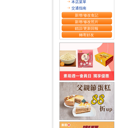
本店菜單
交通指南
新增/修改食記
新增/修改照片
錯誤/更新回報
轉寄好友