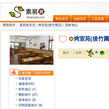
餐館搜尋
地圖搜尋
主題推薦
瀏覽路徑：
素易食首頁
/
烤室苑(後竹圍店)
/
新鮮食記
烤室苑(後竹圍
顯示
全部
人氣指數：
000010003
店家首頁
優惠券列印
村民食記 (1)
餐點相片 (21)
菜單相片 (3)
空間景觀相片 (9)