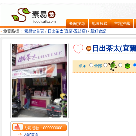
餐館搜尋
地圖搜尋
主題推薦
瀏覽路徑：
素易食首頁
/
日出茶太(宜蘭-五結店)
/
新鮮食記
日出茶太(宜蘭
顯示
全部
人氣指數：
000000000
店家首頁