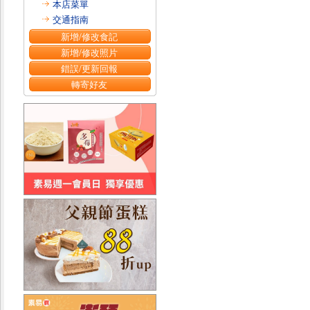
本店菜單
交通指南
新增/修改食記
新增/修改照片
錯誤/更新回報
轉寄好友