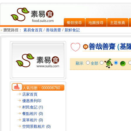
餐館搜尋
地圖搜尋
主題推薦
瀏覽路徑：
素易食首頁
/
善哉善齋
/
新鮮食記
善哉善齋
(
基
顯示
全部
人氣指數：
000006760
店家首頁
優惠券列印
村民食記 (1)
餐點相片 (0)
菜單相片 (0)
空間景觀相片 (0)