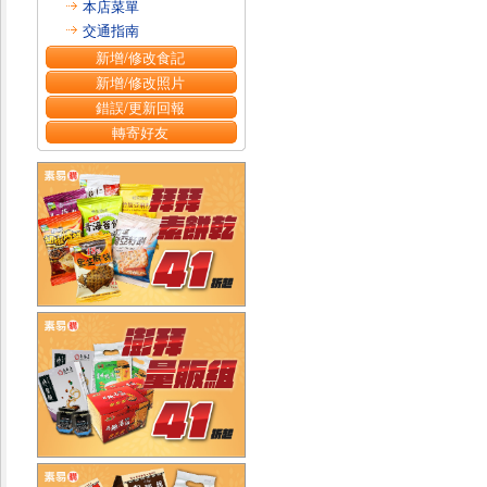
本店菜單
交通指南
新增/修改食記
新增/修改照片
錯誤/更新回報
轉寄好友