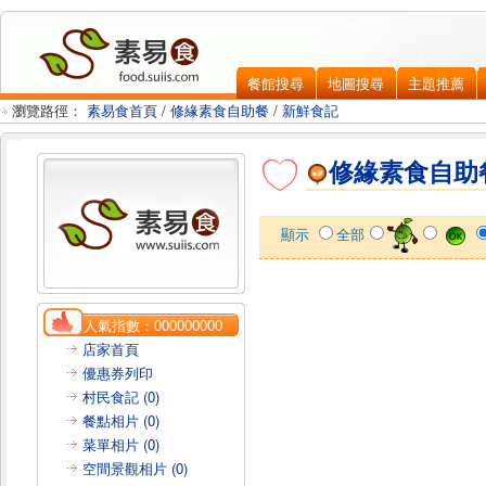
餐館搜尋
地圖搜尋
主題推薦
瀏覽路徑：
素易食首頁
/
修緣素食自助餐
/
新鮮食記
修緣素食自助
顯示
全部
人氣指數：
000000000
店家首頁
優惠券列印
村民食記 (0)
餐點相片 (0)
菜單相片 (0)
空間景觀相片 (0)