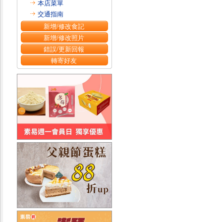
本店菜單
交通指南
新增/修改食記
新增/修改照片
錯誤/更新回報
轉寄好友