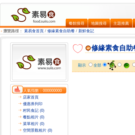
餐館搜尋
地圖搜尋
主題推薦
瀏覽路徑：
素易食首頁
/
修緣素食自助餐
/
新鮮食記
修緣素食自助
顯示
全部
人氣指數：
000000000
店家首頁
優惠券列印
村民食記 (0)
餐點相片 (0)
菜單相片 (0)
空間景觀相片 (0)