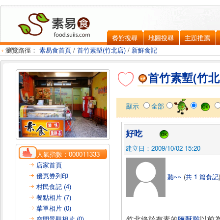
餐館搜尋
地圖搜尋
主題推薦
瀏覽路徑：
素易食首頁
/
首竹素塹(竹北店)
/
新鮮食記
首竹素塹(竹北
顯示
全部
好吃
建立日：2009/10/02 15:20
人氣指數：
000011333
店家首頁
優惠券列印
聽~~
(
共 1 篇食記
村民食記 (4)
餐點相片 (7)
菜單相片 (0)
竹北終於有素的
鹽酥雞
以前
空間景觀相片 (0)