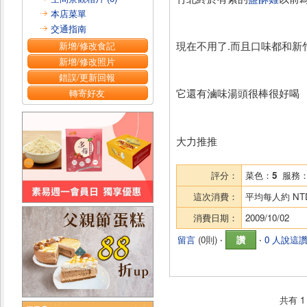
本店菜單
交通指南
現在不用了.而且口味都和新
新增/修改食記
新增/修改照片
錯誤/更新回報
它還有滷味湯頭很棒很好喝
轉寄好友
大力推推
評分：
菜色：
5
服務
這次消費：
平均每人約
NT
消費日期：
2009/10/02
留言
(
0則
) ‧
讚
‧
0 人說這
共有
1