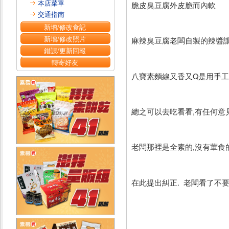
本店菜單
脆皮臭豆腐外皮脆而內軟
交通指南
新增/修改食記
新增/修改照片
麻辣臭豆腐老闆自製的辣醬
錯誤/更新回報
轉寄好友
八寶素麵線又香又Q是用手
總之可以去吃看看,有任何意
老闆那裡是全素的,沒有葷食
在此提出糾正. 老闆看了不