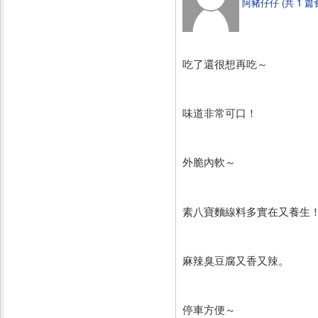
阿豬仔仔
(
共 1 
吃了還很想再吃～
味道非常可口！
外脆內軟～
素八寶麵線料多實在又養生
麻辣臭豆腐又香又辣。
停車方便～