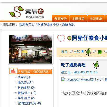
餐館搜尋
地圖搜尋
主題推薦
瀏覽路徑：
素易食首頁
/
阿豬仔素食小吃
/
新鮮食記
阿豬仔素食小
顯示
全部
吃了還想再吃
人氣指數：
000006786
建立日：2009/06/12 19:16
店家首頁
chang1211
(
共 1
優惠券列印
村民食記 (3)
清蒸臭豆腐清新的味道不油
餐點相片 (12)
菜單相片 (2)
空間景觀相片 (0)