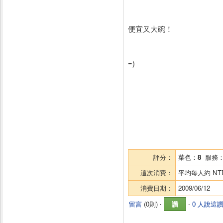
便宜又大碗！
=)
評分：
菜色：
8
服務
這次消費：
平均每人約
NT
消費日期：
2009/06/12
留言
(
0則
) ‧
讚
‧
0 人說這