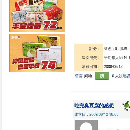
評分：
菜色：
8
服務
這次消費：
平均每人約
NT
消費日期：
2009/06/12
留言
(
0則
) ‧
讚
‧
0 人說這
吃完臭豆腐的感想
建立日：2009/06/12 18:08