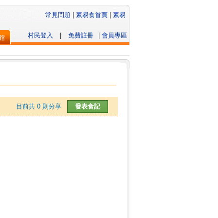
常見問題
|
素易食首頁
|
素易
村民登入
|
免費註冊
|
會員專區
館
目前共
0
則分享