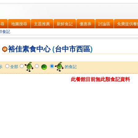
搜尋
地圖搜尋
主題推薦
新鮮食記
優惠券
討論區
免費提供餐
鮮食記
裕佳素食中心
(
台中市
西區
)
示
全部
的食記
此餐館目前無此類食記資料