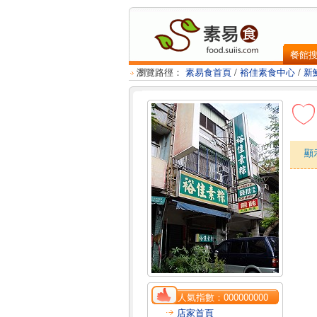
餐館
瀏覽路徑：
素易食首頁
/
裕佳素食中心
/
新
顯
人氣指數：
000000000
店家首頁