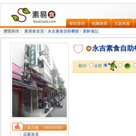
餐館搜尋
地圖搜尋
主題推薦
瀏覽路徑：
素易食首頁
/
永吉素食自助餐館
/
新鮮食記
永吉素食自助
顯示
全部
人氣指數：
000000000
店家首頁