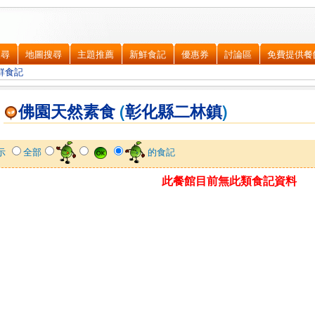
搜尋
地圖搜尋
主題推薦
新鮮食記
優惠券
討論區
免費提供餐
鮮食記
佛園天然素食
(
彰化縣
二林鎮
)
示
全部
的食記
此餐館目前無此類食記資料