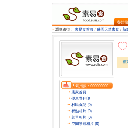
餐館
瀏覽路徑：
素易食首頁
/
佛園天然素食
/
新
顯
人氣指數：
000000000
店家首頁
優惠券列印
村民食記 (0)
餐點相片 (0)
菜單相片 (0)
空間景觀相片 (0)