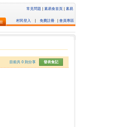
常見問題
|
素易食首頁
|
素易
村民登入
|
免費註冊
|
會員專區
館
目前共
0
則分享