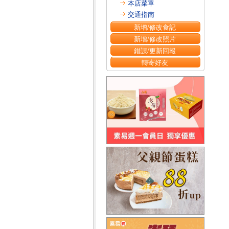
本店菜單
交通指南
新增/修改食記
新增/修改照片
錯誤/更新回報
轉寄好友