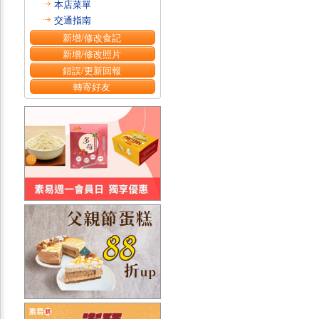
本店菜單
交通指南
新增/修改食記
新增/修改照片
錯誤/更新回報
轉寄好友