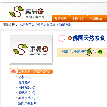
餐館搜尋
地圖搜尋
主題推薦
瀏覽路徑：
素易食首頁
/
佛園天然素食
/
新鮮食記
佛園天然素食
顯示
全部
人氣指數：
000000000
店家首頁
優惠券列印
村民食記 (0)
餐點相片 (0)
菜單相片 (0)
空間景觀相片 (0)