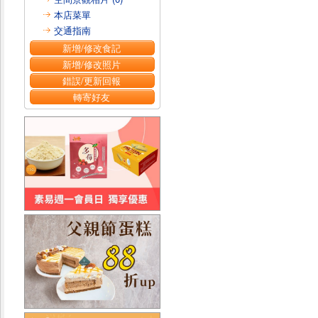
本店菜單
交通指南
新增/修改食記
新增/修改照片
錯誤/更新回報
轉寄好友