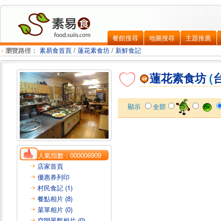
餐館搜尋
地圖搜尋
主題推薦
瀏覽路徑：
素易食首頁
/
蓮花素食坊
/
新鮮食記
蓮花素食坊
(
顯示
全部
人氣指數：
000006909
店家首頁
優惠券列印
村民食記 (1)
餐點相片 (8)
菜單相片 (0)
空間景觀相片 (0)