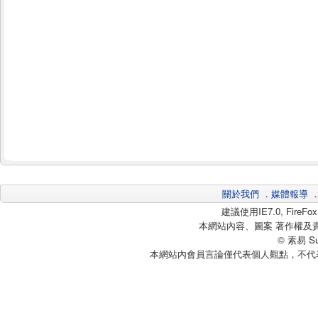
關於我們
．
媒體報導
建議使用IE7.0, Fire
本網站內容、圖案 著作權及
© 素易 Sui
本網站內會員言論僅代表個人觀點，不代