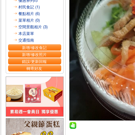
優惠券列印
村民食記 (1)
餐點相片 (6)
菜單相片 (0)
空間景觀相片 (3)
本店菜單
交通指南
新增/修改食記
新增/修改照片
錯誤/更新回報
轉寄好友