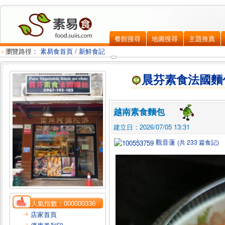
餐館搜尋
地圖搜尋
主題推薦
瀏覽路徑：
素易食首頁
/
新鮮食記
晨芬素食法國麵
越南素食麵包
建立日：2026/07/05 13:31
觀音蓮
(共 233 篇食記)
人氣指數：
000000336
店家首頁