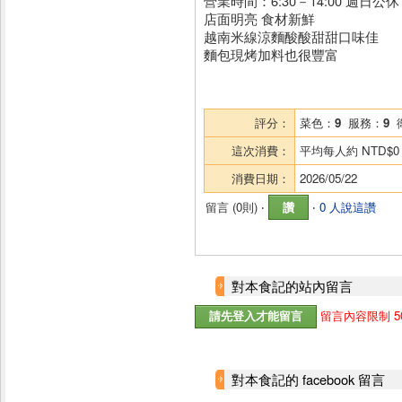
營業時間：6:30－14:00 週日公休
店面明亮 食材新鮮
越南米線涼麵酸酸甜甜口味佳
麵包現烤加料也很豐富
評分：
菜色：
9
服務：
9
這次消費：
平均每人約
NTD$0
消費日期：
2026/05/22
留言 (
0則
) ‧
讚
‧
0 人說這讚
對本食記的站內留言
留言內容限制 5
對本食記的 facebook 留言