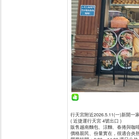
行天宮附近2026.5.11(一)新開
( 近捷運行天宮 4號出口 )
販售越南麵包、涼麵、春捲與咖
價格親民、份量實在，很適合炎