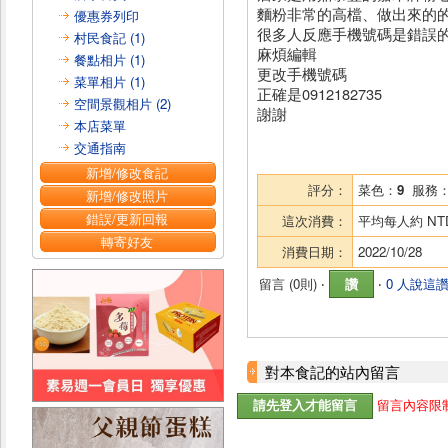
麵粉非常的高檔、做出來的
優惠券列印
很多人反應手機號碼是錯誤
村民食記 (1)
麻煩編輯
餐點相片 (1)
更改手機號碼
菜單相片 (1)
正確是0912182735
空間景觀相片 (2)
謝謝
本店菜單
交通指南
新增/修改食記
評分：
菜色：
9
服務
新增/修改照片
錯誤/更新回報
這次消費：
平均每人約
NT
轉寄好友
消費日期：
2022/10/28
留言 (
0則
) ‧
讚
‧
0 人說這
對本食記的站內留言
留言內容限制