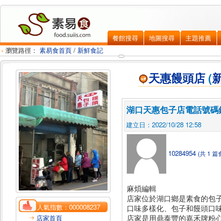
餐館搜尋
地圖搜尋
主題推薦
瀏覽路徑：
素易食首頁
/
新鮮食記
天惠饅頭店
(
湖口天惠包子店電話號碼
建立日：2022/10/28 12:58
10284954
(共 1 篇
麻煩編輯
店家位於湖口鄉是素食的包
人氣指數：
000008237
口味多樣化、包子和饅頭口
店家是用鼎泰豐的嘉禾牌粉
店家首頁