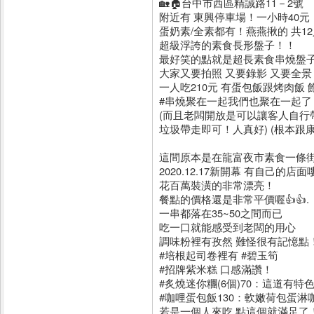
🏡🏠台中市西區精誠路11－2號
附近有 東興停車場！一小時40元
蛋奶素/全素都有！燕燕揪的 共12
超級浮誇的素食長形盤子！！
最好笑的點就是超長素食串燒盤
大家又要拍照 又要錄影 又要全景
一人吃210元 有蛋包飯跟烤肉飯 
#串燒聚在一起我們也聚在一起了
(而且老闆開放是可以讓客人自行
垃圾帶走即可！人真好) (根本跟康
這間原本是在龍富夜市素食一條
2020.12.17新開幕 有自己的店面
花百萬裝潢的非常漂亮！
餐點的價格還是非常平價喔👍👍.
一串都落在35~50之間而已
吃一口就能感受到老闆的用心
調味粉裡有孜然 難怪很有記憶點
#培根起司卷裡有 #碧玉筍
#招牌紫米糕 口感滿讚！
#炙燒迷你糰(6個)70：這道有特
#咖哩蛋包飯130：軟嫩荷包蛋淋
若是一個人來吃 點這個就滿足了