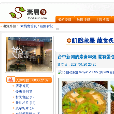
餐館搜尋
地圖搜尋
主題推薦
瀏覽路徑：
素易食首頁
/
新鮮食記
飢餓救星 蔬食
台中新開的素食串燒 還有蛋
建立日：2021/01/20 23:25
tanya123055
(共 989 
人氣指數：
000002102
店家首頁
優惠券列印
村民食記 (1)
餐點相片 (14)
菜單相片 (3)
空間景觀相片 (4)