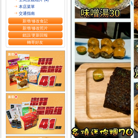
本店菜單
交通指南
新增/修改食記
新增/修改照片
錯誤/更新回報
轉寄好友