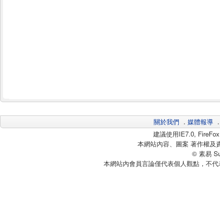
關於我們
．
媒體報導
建議使用IE7.0, Fire
本網站內容、圖案 著作權及
© 素易 Sui
本網站內會員言論僅代表個人觀點，不代