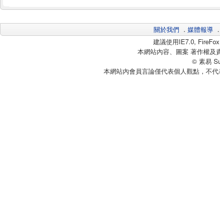
關於我們
．
媒體報導
建議使用IE7.0, Fire
本網站內容、圖案 著作權及
© 素易 Sui
本網站內會員言論僅代表個人觀點，不代