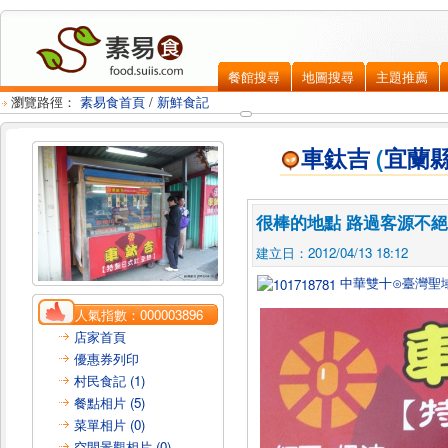
餐館搜尋
地圖搜尋
主題推薦
瀏覽路徑：
素易食首頁
/
新鮮食記
車鈦吉
(
宜蘭
很棒的地點 路過客源不絕
建立日：2012/04/13 18:12
中華雙十⊙臺灣聖
人氣指數：
000003896
店家首頁
優惠券列印
村民食記 (1)
餐點相片 (5)
菜單相片 (0)
空間景觀相片 (0)