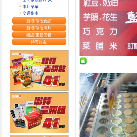
本店菜單
交通指南
新增/修改食記
新增/修改照片
錯誤/更新回報
轉寄好友