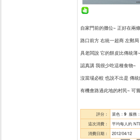
自家門前的攤位~ 正好在兩條
路口前方 右統一超商 左郵局
具老闆說 它的餅皮比傳統薄~
認真講 我很少吃這種食物~
沒當場必較 也說不出是 傳
有機會路過此地的村民~ 可嘗
評分：
菜色：
9
服務
這次消費：
平均每人約
NT
消費日期：
2012/04/12